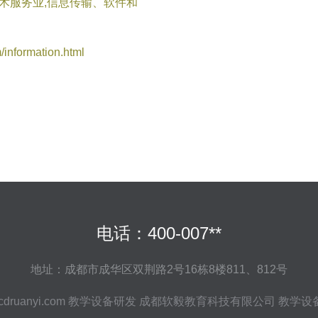
技术服务业,信息传输、软件和
formation.html
电话：400-007**
地址：成都市成华区双荆路2号16栋8楼811、812号
druanyi.com
教学设备研发
成都软毅教育科技有限公司
教学设